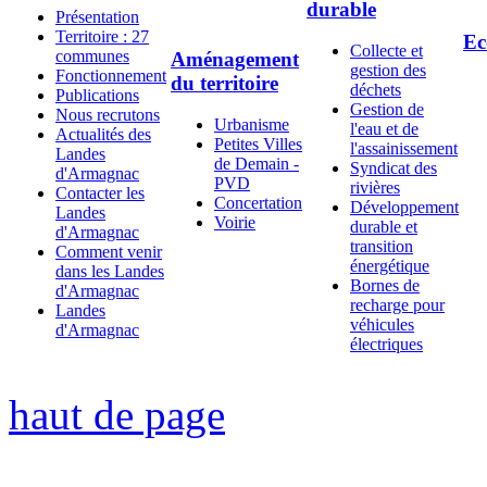
durable
Présentation
Territoire : 27
Ec
Collecte et
communes
Aménagement
gestion des
Fonctionnement
du territoire
déchets
Publications
Gestion de
Nous recrutons
Urbanisme
l'eau et de
Actualités des
Petites Villes
l'assainissement
Landes
de Demain -
Syndicat des
d'Armagnac
PVD
rivières
Contacter les
Concertation
Développement
Landes
Voirie
durable et
d'Armagnac
transition
Comment venir
énergétique
dans les Landes
Bornes de
d'Armagnac
recharge pour
Landes
véhicules
d'Armagnac
électriques
haut de page